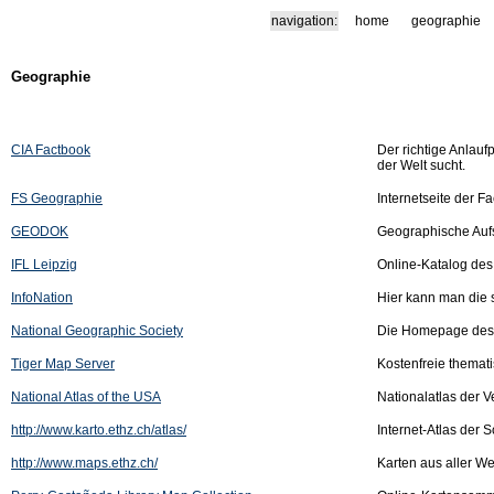
navigation:
home
geographie
Geographie
CIA Factbook
Der richtige Anlauf
der Welt sucht.
FS Geographie
Internetseite der F
GEODOK
Geographische Auf
IFL Leipzig
Online-Katalog des 
InfoNation
Hier kann man die s
National Geographic Society
Die Homepage des "
Tiger Map Server
Kostenfreie themat
National Atlas of the USA
Nationalatlas der V
http://www.karto.ethz.ch/atlas/
Internet-Atlas der 
http://www.maps.ethz.ch/
Karten aus aller We