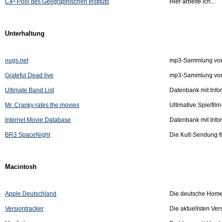
CIP-Pool des Geographischen Instituts
Hier arbeite ich...
Unterhaltung
nugs.net
mp3-Sammlung von L
Grateful Dead live
mp3-Sammlung von L
Ultimate Band List
Datenbank mit Info
Mr. Cranky rates the movies
Ultimative Spielfi
Internet Movie Database
Datenbank mit Infor
BR3 SpaceNight
Die Kult-Sendung f
Macintosh
Apple Deutschland
Die deutsche Homep
Versiontracker
Die aktuellsten Ver