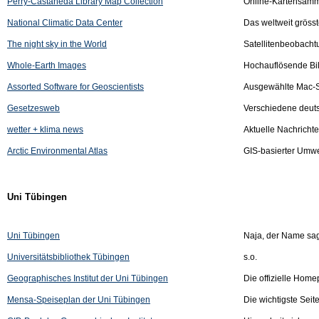
Perry-Castañeda Library Map Collection
Online-Kartensamm
National Climatic Data Center
Das weltweit grösst
The night sky in the World
Satellitenbeobacht
Whole-Earth Images
Hochauflösende Bi
Assorted Software for Geoscientists
Ausgewählte Mac-So
Gesetzesweb
Verschiedene deut
wetter + klima news
Aktuelle Nachricht
Arctic Environmental Atlas
GIS-basierter Umwel
Uni Tübingen
Uni Tübingen
Naja, der Name sag
Universitätsbibliothek Tübingen
s.o.
Geographisches Institut der Uni Tübingen
Die offizielle Home
Mensa-Speiseplan der Uni Tübingen
Die wichtigste Seit