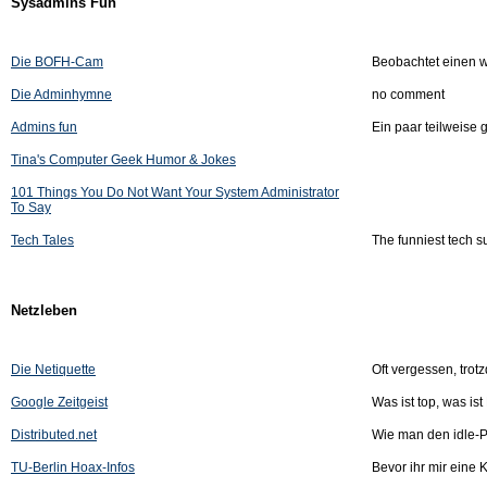
Sysadmins Fun
Die BOFH-Cam
Beobachtet einen 
Die Adminhymne
no comment
Admins fun
Ein paar teilweise 
Tina's Computer Geek Humor & Jokes
101 Things You Do Not Want Your System Administrator
To Say
Tech Tales
The funniest tech su
Netzleben
Die Netiquette
Oft vergessen, tr
Google Zeitgeist
Was ist top, was ist
Distributed.net
Wie man den idle-P
TU-Berlin Hoax-Infos
Bevor ihr mir eine K