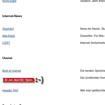
Nicht lustig
Deutsch, aber trotzd
Internet-News
Slashdot
News for Nerds. Stuf
MacSlash
Dasselbe. Für Mac
CERT
Internet-Sicherheit
Usenet
Best of Usenet
Die besten Sprüch
Die (inofizielle) 
Header-FAQ
Wie man gefälschte