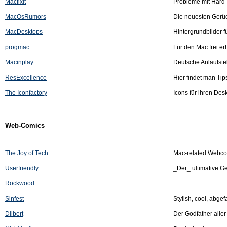
Macfixit
Probleme mit Hard-
MacOsRumors
Die neuesten Gerü
MacDesktops
Hintergrundbilder f
progmac
Für den Mac frei e
Macinplay
Deutsche Anlaufste
ResExcellence
Hier findet man Ti
The Iconfactory
Icons für ihren Des
Web-Comics
The Joy of Tech
Mac-related Webc
Userfriendly
_Der_ ultimative 
Rockwood
Sinfest
Stylish, cool, abgef
Dilbert
Der Godfather alle