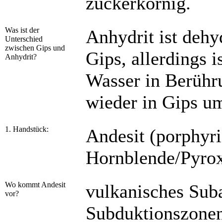
zuckerkörnig.
Was ist der
Anhydrit ist dehyd
Unterschied
zwischen Gips und
Gips, allerdings i
Anhydrit?
Wasser in Berühr
wieder in Gips u
1. Handstück:
Andesit (porphyri
Hornblende/Pyro
Wo kommt Andesit
vulkanisches Suba
vor?
Subduktionszonen